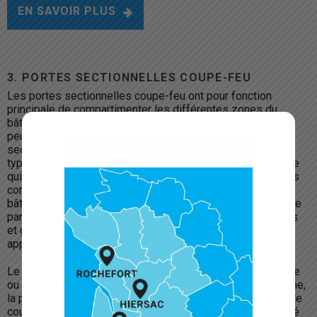
EN SAVOIR PLUS
3.
PORTES SECTIONNELLES COUPE-FEU
Les portes sectionnelles coupe-feu ont pour fonction
principale de compartimenter les différentes zones du
bâtiment en cas d’incendie. Grâce à leur conception, elles
peuvent rester ouvertes ou fonctionner comme une porte
sectionnelle normale. De plus, elles permettent différents
types de levée pour s’adapter aux espaces disponibles, ce
qui les rendent idéales pour des applications très diverses
comme monte-charges, parking, courroies transporteuses,
bâtiments logistiques, etc. Toute la structure est recouverte
par des matériaux qui évitent la sortie de flammes, fumées
et gaz et tout à la fois servent comme joints de scellage
apportant une étanchéité maximale.
Le boîtier de contrôle doit être connecté à l’alarme incendie
ou au détecteur de fumée. Lorsqu’il reçoit un signal d’alarme,
la porte descend par le mouvement du moteur ou, en cas de
coupure de tension, descend grâce à un système incorporé