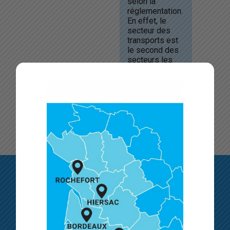
selon la
réglementation.
En effet, le
secteur des
transports est
le second des
secteurs les
plus
accidentogènes,
après le BTP.
C’est
pourquoi,...