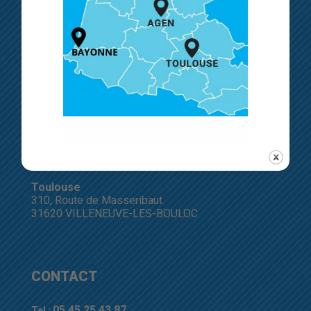
NOS AGENCES
Hiersac
Route de Tarsac
Zone Le Champ Farchaud,
16290 HIERSAC
Bordeaux
Rue du Professeur Georges Jeanneney
33300 BORDEAUX
Toulouse
310, Route de Masseribaut
31620 VILLENEUVE-LES-BOULOC
CONTACT
05 45 25 43 87
Tel :