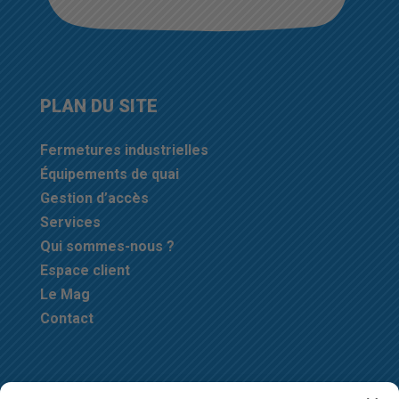
PLAN DU SITE
Fermetures industrielles
Équipements de quai
Gestion d’accès
Services
Qui sommes-nous ?
Espace client
Le Mag
Contact