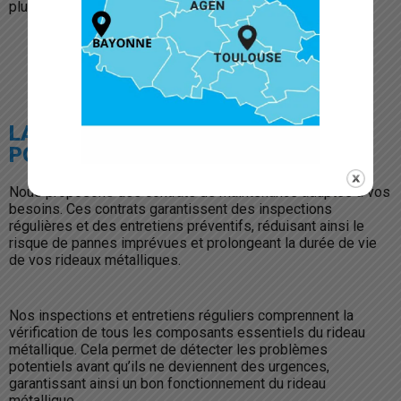
plus strictes.
NOUS CONTACTER
LA MAINTENANCE PRÉVENTIVE
POUR ÉVITER LES PANNES
Nous proposons des contrats de maintenance adaptés à vos
besoins. Ces contrats garantissent des inspections
régulières et des entretiens préventifs, réduisant ainsi le
risque de pannes imprévues et prolongeant la durée de vie
de vos rideaux métalliques.
Nos inspections et entretiens réguliers comprennent la
vérification de tous les composants essentiels du rideau
métallique. Cela permet de détecter les problèmes
potentiels avant qu’ils ne deviennent des urgences,
garantissant ainsi un bon fonctionnement du rideau
métallique.