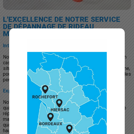
L'EXCELLENCE DE NOTRE SERVICE
DE DÉPANNAGE DE RIDEAU
MÉTALLIQUE
Intervention rapide et efficace
Nous comprenons l’importance d’une intervention rapide en
cas de panne de rideau métallique. Nos techniciens sont
situés à moins d’1 heure de votre site en Nouvelle-Aquitaine,
pour répondre à vos besoins en urgence, minimisant ainsi les
perturbations de votre activité commerciale ou industrielle.
Expertise technique
Notre équipe est composée de techniciens hautement
qualifiés et expérimentés, capables de diagnostiquer et de
réparer tous types de rideaux métalliques et toutes les
marques. Nous nous engageons à fournir un service de
qualité, efficace, en utilisant des pièces de rechange de
haute qualité et en respectant les normes de sécurité les