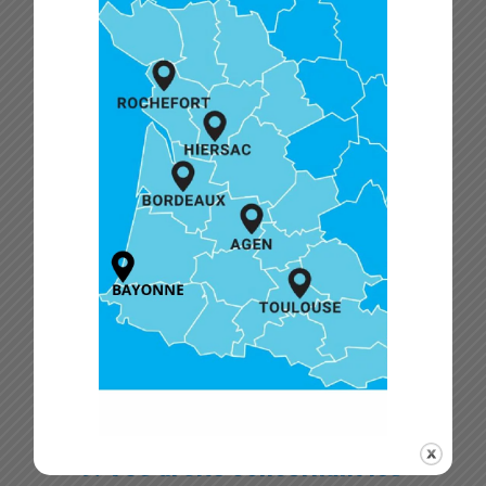
supprimer les cookies
Vous pouvez utiliser votre navigateur internet
pour supprimer automatiquement ou
manuellement les cookies. Vous pouvez
également spécifier que certains cookies ne
peuvent pas être placés. Une autre option
consiste à modifier les réglages de votre
navigateur Internet afin que vous receviez un
message à chaque fois qu’un cookie est placé.
Pour plus d’informations sur ces options,
reportez-vous aux instructions de la section
Aide de votre navigateur.
Veuillez noter que notre site web peut ne pas
marcher correctement si tous les cookies sont
désactivés. Si vous supprimez les cookies dans
votre navigateur, ils seront de nouveau placés
après votre consentement lorsque vous
revisiterez notre site web.
9. Vos droits concernant les