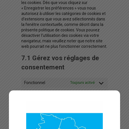
les cookies. Dès que vous cliquez sur
« Enregistrer les préférences » vous nous
autorisez à utiliser les catégories de cookies et
d’extensions que vous avez sélectionnés dans
la fenêtre contextuelle, comme décrit dans la
présente politique de cookies. Vous pouvez
désactiver l’utilisation des cookies via votre
navigateur, mais veuillez noter que notre site
web pourrait ne plus fonctionner correctement.
7.1 Gérez vos réglages de
consentement
Fonctionnel
Toujours activé
Statistiques
Marketing
8. Activer/désactiver et